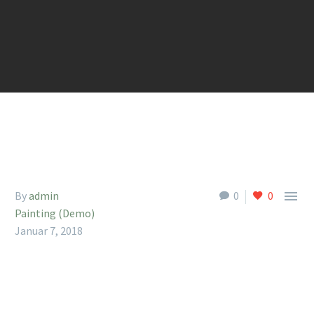

By
admin
0
0
Painting (Demo)
Januar 7, 2018