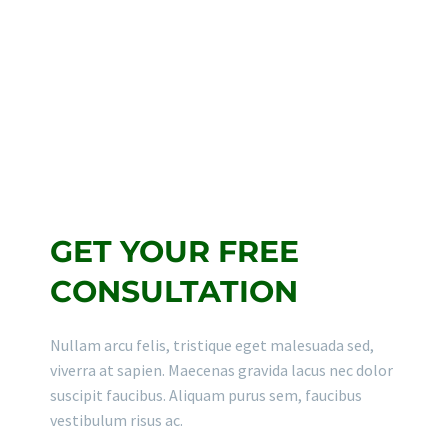
Working hours:
Monday-Friday: 9:00 – 18:00
Saturday: 11:00 – 17:00
Sunday: Closed
GET YOUR FREE
CONSULTATION
Nullam arcu felis, tristique eget malesuada sed,
viverra at sapien. Maecenas gravida lacus nec dolor
suscipit faucibus. Aliquam purus sem, faucibus
vestibulum risus ac.